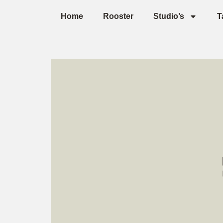
Home
Rooster
Studio’s
T