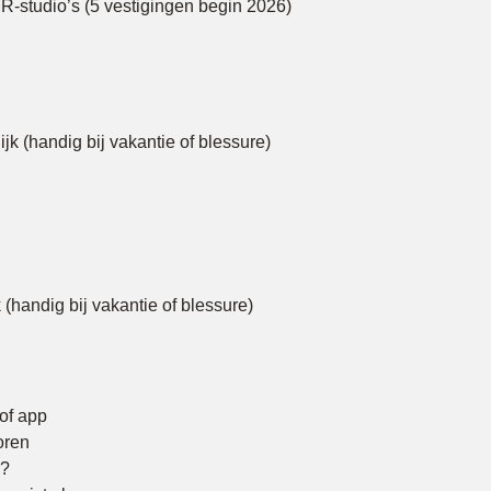
R-studio’s (5 vestigingen begin 2026)
jk (handig bij vakantie of blessure)
 (handig bij vakantie of blessure)
of app
oren
g?