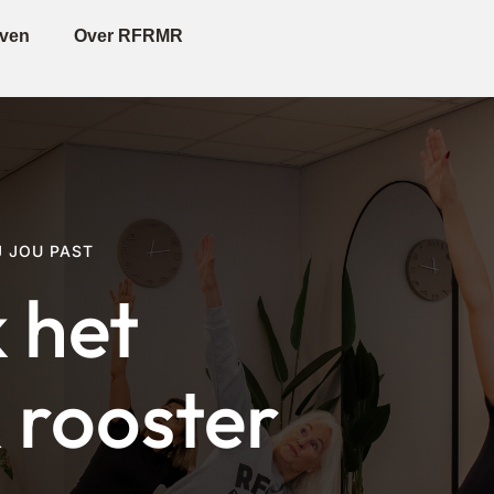
even
Over RFRMR
J JOU PAST
 het
rooster