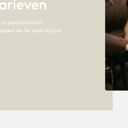
arieven
en en abonnementen?
 pakket dat het beste bij jouw